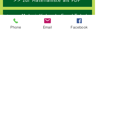
>> zur Materialliste als PDF
>> zur Materialliste als Excel-Tabelle
Phone
Email
Facebook
Hopper Shop